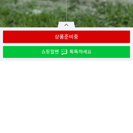
상품준비중
쇼핑할땐
톡톡하세요