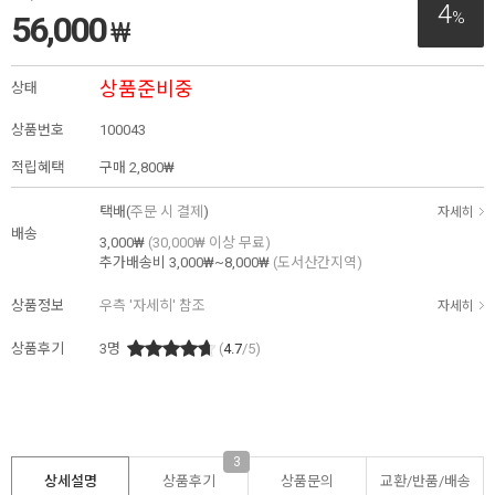
4
%
56,000
₩
상품준비중
상태
상품번호
100043
적립혜택
구매
2,800₩
택배(
주문 시 결제
)
자세히
배송
3,000₩
(30,000₩ 이상 무료)
추가배송비
3,000₩~8,000₩
(도서산간지역)
상품정보
우측 '자세히' 참조
자세히
상품후기
3
명
(
4.7
/5)
3
상세설명
상품후기
상품문의
교환/반품/
배송