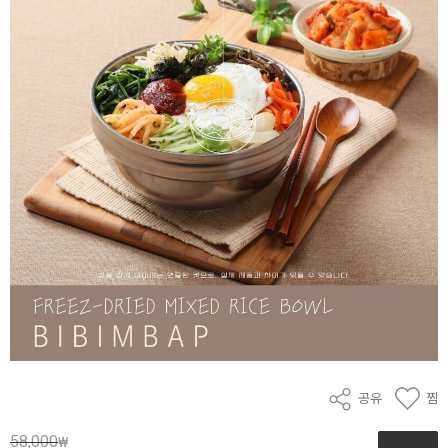
공유
찜
58,000
₩