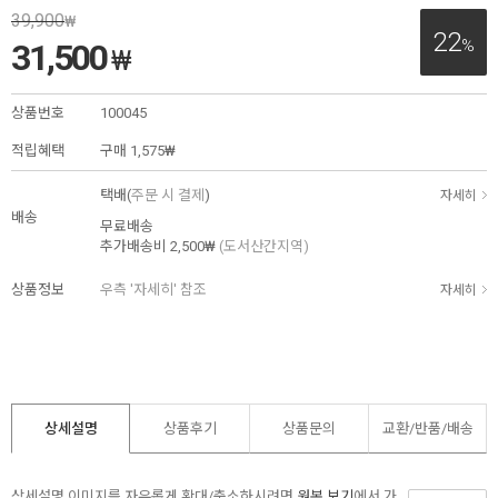
39,900
₩
22
%
31,500
₩
상품번호
100045
적립혜택
구매
1,575₩
택배(
주문 시 결제
)
자세히
배송
무료배송
추가배송비
2,500₩
(도서산간지역)
상품정보
우측 '자세히' 참조
자세히
상세설명
상품후기
상품문의
교환/반품/
배송
상세설명 이미지를 자유롭게 확대/축소하시려면
원본 보기
에서 가